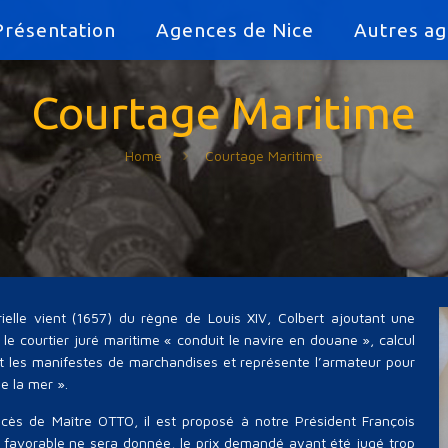
Présentation
Agences de Nice
Autres a
Courtage Maritime
Home
Courtage Maritime
rielle vient (1657) du règne de Louis XIV, Colbert ajoutant une
le courtier juré maritime « conduit le navire en douane », calcul
uit les manifestes de marchandises et représente l’armateur pour
e la mer ».
ès de Maître OTTO, il est proposé à notre Président François
e favorable ne sera donnée, le prix demandé ayant été jugé trop