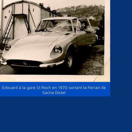
Edouard à la gare St Roch en 1970 sortant la Ferrari de
Sacha Distel