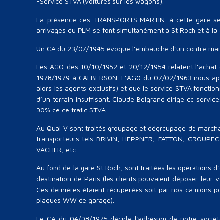
-Service STVA (voitures sur les wagons).
La présence des TRANSPORTS MARTINI à cette gare se fa
arrivages du PLM se font simultanément à St Roch et à la 
Un CA du 23/07/1945 évoque l’embauche d’un contre maitr
Les AGO des 10/10/1952 et 20/12/1954 relatent l’achat 
1978/1979 à CALBERSON. L’AGO du 07/02/1963 nous app
alors les agents exclusifs) et que le service STVA fonction
d’un terrain insuffisant. Claude Belgrand dirige ce serv
30% de ce trafic STVA.
Au Quai V sont traités groupage et dégroupage de march
transporteurs tels BRIVIN, HEPPNER, FATTON, GROUP
VACHER, etc…
Au fond de la gare St Roch, sont traitées les opération
destination de Paris (les clients pouvaient déposer leu
Ces dernières étaient récupérées soit par nos camions por
plaques WW de garage).
Le CA du 04/08/1975 décide l’adhésion de notre sociét