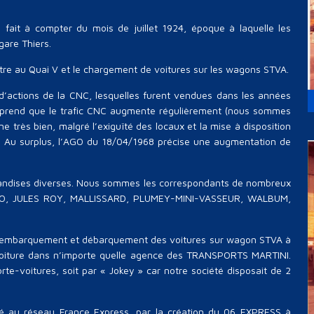
it à compter du mois de juillet 1924, époque à laquelle les
gare Thiers.
e au Quai V et le chargement de voitures sur les wagons STVA.
d’actions de la CNC, lesquelles furent vendues dans les années
rend que le trafic CNC augmente régulièrement (nous sommes
ne très bien, malgré l’exiguïté des locaux et la mise à disposition
ice. Au surplus, l’AGO du 18/04/1968 précise une augmentation de
andises diverses. Nous sommes les correspondants de nombreux
ECO, JULES ROY, MALLISSARD, PLUMEY-MINI-VASSEUR, WALBUM,
s d’embarquement et débarquement des voitures sur wagon STVA à
r voiture dans n’importe quelle agence des TRANSPORTS MARTINI.
te-voitures, soit par « Jokey » car notre société disposait de 2
é au réseau France Express, par la création du 06 EXPRESS à