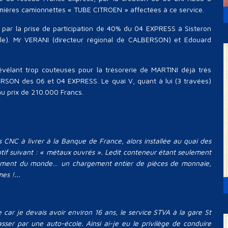
emières camionnettes « TUBE CITROEN » affectées à ce service.
 par la prise de participation de 40% du 04 EXPRESS à Sisteron
le). Mr VERANI (directeur régional de CALBERSON) et Edouard
vélant trop couteuses pour la trésorerie de MARTINI déjà très
BERSON des 06 et 04 EXPRESS. Le quai V, quant à lui (3 travées)
 prix de 210.000 Francs.
CNC à livrer à la Banque de France, alors installée au quai des
riptif suivant : « métaux ouvrés ». Ledit conteneur étant seulement
crètement du monde… un chargement entier de pièces de monnaie,
es !...
e car je devais avoir environ 16 ans, le service STVA à la gare St
ser par une auto-école. Ainsi ai-je eu le privilège de conduire