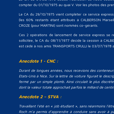
compter du 01/10/1975 au quai V. Voir les photos des pr
Le CA du 29/10/1975 vient compléter ce service express
(les 60% restants étant attribués à CALBERSON Marseil
CROZE (pour MARTINI) sont nommés co-gérants.
Ces 2 opérations de lancement de service express se ré
sollicitée, le CA du 08/11/1977 décide la cession à CAL
est cédé à nos amis TRANSPORTS CRULLI le 03/07/1978 au
Anecdote 1 - CNC :
Durant de longues années, nous recevions des conteneurs 
Etats-Unis à Nice. Sur la lettre de voiture figurait le desc
fermé par un simple plomb. Ainsi circulait le plus dis
dont la valeur totale approchait parfois le milliard de centim
Anecdote 2 – STVA :
Travaillant l’été en « job étudiant », sans néanmoins l’êtr
Roch m’a permis d’apprendre à conduire sans avoir à pas